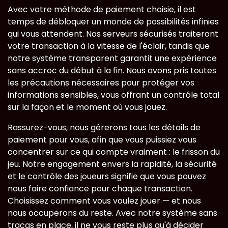
Avec votre méthode de paiement choisie, il est
temps de débloquer un monde de possibilités infinies
qui vous attendent. Nos serveurs sécurisés traiteront
votre transaction à la vitesse de l'éclair, tandis que
notre système transparent garantit une expérience
sans accroc du début à la fin. Nous avons pris toutes
les précautions nécessaires pour protéger vos
informations sensibles, vous offrant un contrôle total
sur la façon et le moment où vous jouez.
Rassurez-vous, nous gérerons tous les détails de
paiement pour vous, afin que vous puissiez vous
concentrer sur ce qui compte vraiment : le frisson du
jeu. Notre engagement envers la rapidité, la sécurité
et le contrôle des joueurs signifie que vous pouvez
nous faire confiance pour chaque transaction.
Choisissez comment vous voulez jouer — et nous
nous occuperons du reste. Avec notre système sans
tracas en place, il ne vous reste plus qu'à décider