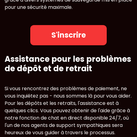
pour une sécurité maximale.
S'inscrire
Assistance pour les problèmes
de dépôt et de retrait
Si vous rencontrez des problèmes de paiement, ne
vous inquiétez pas - nous sommes là pour vous aider.
Pour les dépôts et les retraits, l'assistance est à
quelques clics. Vous pouvez obtenir de l'aide grâce à
notre fonction de chat en direct disponible 24/7, où
l'un de nos agents de support sympathiques sera
heureux de vous guider à travers le processus.