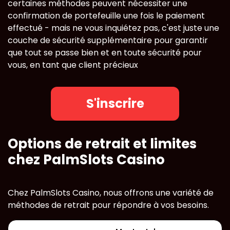
certaines méthodes peuvent nécessiter une
confirmation de portefeuille une fois le paiement
effectué - mais ne vous inquiétez pas, c'est juste une
couche de sécurité supplémentaire pour garantir
que tout se passe bien et en toute sécurité pour
vous, en tant que client précieux
S'inscrire
Options de retrait et limites
chez PalmSlots Casino
Chez PalmSlots Casino, nous offrons une variété de
méthodes de retrait pour répondre à vos besoins.