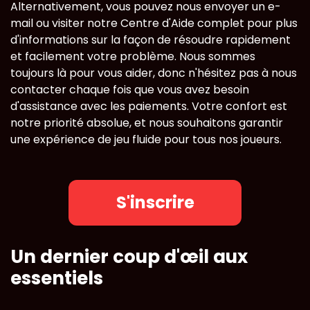
Alternativement, vous pouvez nous envoyer un e-
mail ou visiter notre Centre d'Aide complet pour plus
d'informations sur la façon de résoudre rapidement
et facilement votre problème. Nous sommes
toujours là pour vous aider, donc n'hésitez pas à nous
contacter chaque fois que vous avez besoin
d'assistance avec les paiements. Votre confort est
notre priorité absolue, et nous souhaitons garantir
une expérience de jeu fluide pour tous nos joueurs.
S'inscrire
Un dernier coup d'œil aux
essentiels