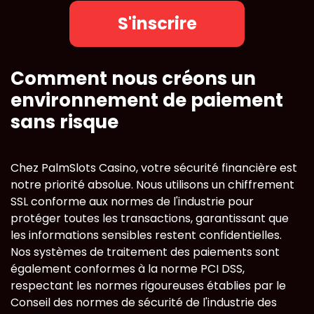
S'inscrire
Comment nous créons un
environnement de paiement
sans risque
Chez PalmSlots Casino, votre sécurité financière est
notre priorité absolue. Nous utilisons un chiffrement
SSL conforme aux normes de l'industrie pour
protéger toutes les transactions, garantissant que
les informations sensibles restent confidentielles.
Nos systèmes de traitement des paiements sont
également conformes à la norme PCI DSS,
respectant les normes rigoureuses établies par le
Conseil des normes de sécurité de l'industrie des