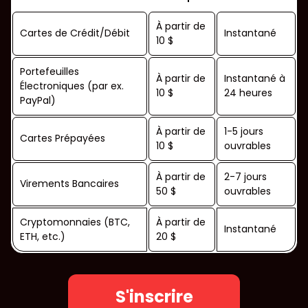
À partir de
Cartes de Crédit/Débit
Instantané
10 $
Portefeuilles
À partir de
Instantané à
Électroniques (par ex.
10 $
24 heures
PayPal)
À partir de
1-5 jours
Cartes Prépayées
10 $
ouvrables
À partir de
2-7 jours
Virements Bancaires
50 $
ouvrables
Cryptomonnaies (BTC,
À partir de
Instantané
ETH, etc.)
20 $
S'inscrire